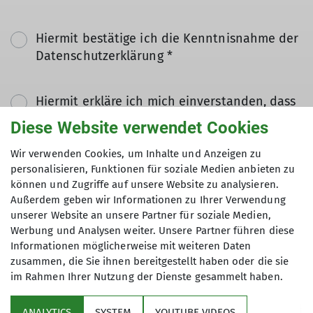
Hiermit bestätige ich die Kenntnisnahme der
Datenschutzerklärung *
Hiermit erkläre ich mich einverstanden, dass
meine in das Kontaktformular eingegebenen
Diese Website verwendet Cookies
Daten elektronisch gesichert und zum Zweck
der Kontaktaufnahme verarbeitet und
Wir verwenden Cookies, um Inhalte und Anzeigen zu
personalisieren, Funktionen für soziale Medien anbieten zu
genutzt werden. Mir ist bekannt, dass ich
können und Zugriffe auf unsere Website zu analysieren.
meine Einwilligung jederzeit wiederrufen
Außerdem geben wir Informationen zu Ihrer Verwendung
kann. *
unserer Website an unsere Partner für soziale Medien,
Werbung und Analysen weiter. Unsere Partner führen diese
Mit (*) markierte Felder
Informationen möglicherweise mit weiteren Daten
Absenden
zusammen, die Sie ihnen bereitgestellt haben oder die sie
sind Pflichtfelder
im Rahmen Ihrer Nutzung der Dienste gesammelt haben.
ANALYTICS
SYSTEM
YOUTUBE VIDEOS