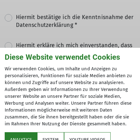
Hiermit bestätige ich die Kenntnisnahme der
Datenschutzerklärung *
Hiermit erkläre ich mich einverstanden, dass
meine in das Kontaktformular eingegebenen
Diese Website verwendet Cookies
Daten elektronisch gesichert und zum Zweck
der Kontaktaufnahme verarbeitet und
Wir verwenden Cookies, um Inhalte und Anzeigen zu
personalisieren, Funktionen für soziale Medien anbieten zu
genutzt werden. Mir ist bekannt, dass ich
können und Zugriffe auf unsere Website zu analysieren.
meine Einwilligung jederzeit wiederrufen
Außerdem geben wir Informationen zu Ihrer Verwendung
kann. *
unserer Website an unsere Partner für soziale Medien,
Werbung und Analysen weiter. Unsere Partner führen diese
Mit (*) markierte Felder
Informationen möglicherweise mit weiteren Daten
Absenden
zusammen, die Sie ihnen bereitgestellt haben oder die sie
sind Pflichtfelder
im Rahmen Ihrer Nutzung der Dienste gesammelt haben.
ANALYTICS
SYSTEM
YOUTUBE VIDEOS