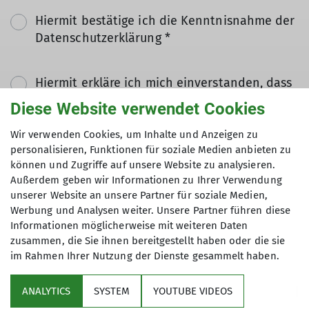
Hiermit bestätige ich die Kenntnisnahme der
Datenschutzerklärung *
Hiermit erkläre ich mich einverstanden, dass
meine in das Kontaktformular eingegebenen
Diese Website verwendet Cookies
Daten elektronisch gesichert und zum Zweck
der Kontaktaufnahme verarbeitet und
Wir verwenden Cookies, um Inhalte und Anzeigen zu
personalisieren, Funktionen für soziale Medien anbieten zu
genutzt werden. Mir ist bekannt, dass ich
können und Zugriffe auf unsere Website zu analysieren.
meine Einwilligung jederzeit wiederrufen
Außerdem geben wir Informationen zu Ihrer Verwendung
kann. *
unserer Website an unsere Partner für soziale Medien,
Werbung und Analysen weiter. Unsere Partner führen diese
Mit (*) markierte Felder
Informationen möglicherweise mit weiteren Daten
Absenden
zusammen, die Sie ihnen bereitgestellt haben oder die sie
sind Pflichtfelder
im Rahmen Ihrer Nutzung der Dienste gesammelt haben.
ANALYTICS
SYSTEM
YOUTUBE VIDEOS
Sektion