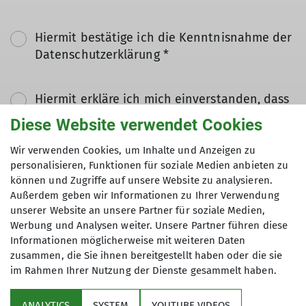
Hiermit bestätige ich die Kenntnisnahme der
Datenschutzerklärung *
Hiermit erkläre ich mich einverstanden, dass
meine in das Kontaktformular eingegebenen
Diese Website verwendet Cookies
Daten elektronisch gesichert und zum Zweck
der Kontaktaufnahme verarbeitet und
Wir verwenden Cookies, um Inhalte und Anzeigen zu
personalisieren, Funktionen für soziale Medien anbieten zu
genutzt werden. Mir ist bekannt, dass ich
können und Zugriffe auf unsere Website zu analysieren.
meine Einwilligung jederzeit wiederrufen
Außerdem geben wir Informationen zu Ihrer Verwendung
kann. *
unserer Website an unsere Partner für soziale Medien,
Werbung und Analysen weiter. Unsere Partner führen diese
Mit (*) markierte Felder
Informationen möglicherweise mit weiteren Daten
Absenden
zusammen, die Sie ihnen bereitgestellt haben oder die sie
sind Pflichtfelder
im Rahmen Ihrer Nutzung der Dienste gesammelt haben.
ANALYTICS
SYSTEM
YOUTUBE VIDEOS