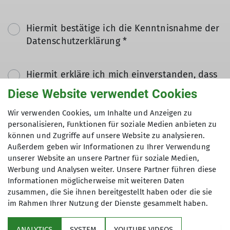
Hiermit bestätige ich die Kenntnisnahme der
Datenschutzerklärung *
Hiermit erkläre ich mich einverstanden, dass
meine in das Kontaktformular eingegebenen
Diese Website verwendet Cookies
Daten elektronisch gesichert und zum Zweck
der Kontaktaufnahme verarbeitet und
Wir verwenden Cookies, um Inhalte und Anzeigen zu
personalisieren, Funktionen für soziale Medien anbieten zu
genutzt werden. Mir ist bekannt, dass ich
können und Zugriffe auf unsere Website zu analysieren.
meine Einwilligung jederzeit wiederrufen
Außerdem geben wir Informationen zu Ihrer Verwendung
kann. *
unserer Website an unsere Partner für soziale Medien,
Werbung und Analysen weiter. Unsere Partner führen diese
Mit (*) markierte Felder
Informationen möglicherweise mit weiteren Daten
Absenden
zusammen, die Sie ihnen bereitgestellt haben oder die sie
sind Pflichtfelder
im Rahmen Ihrer Nutzung der Dienste gesammelt haben.
ANALYTICS
SYSTEM
YOUTUBE VIDEOS