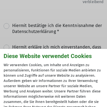
verbleibend
Hiermit bestätige ich die Kenntnisnahme der
Datenschutzerklärung *
Hiermit erkläre ich mich einverstanden, dass
meine in das Kontaktformular eingegebenen
Diese Website verwendet Cookies
Daten elektronisch gesichert und zum Zweck
der Kontaktaufnahme verarbeitet und
Wir verwenden Cookies, um Inhalte und Anzeigen zu
personalisieren, Funktionen für soziale Medien anbieten zu
genutzt werden. Mir ist bekannt, dass ich
können und Zugriffe auf unsere Website zu analysieren.
meine Einwilligung jederzeit wiederrufen
Außerdem geben wir Informationen zu Ihrer Verwendung
kann. *
unserer Website an unsere Partner für soziale Medien,
Werbung und Analysen weiter. Unsere Partner führen diese
Mit (*) markierte Felder
Informationen möglicherweise mit weiteren Daten
Absenden
zusammen, die Sie ihnen bereitgestellt haben oder die sie
sind Pflichtfelder