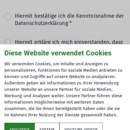
Hiermit bestätige ich die Kenntnisnahme der
Datenschutzerklärung *
Hiermit erkläre ich mich einverstanden, dass
meine in das Kontaktformular eingegebenen
Diese Website verwendet Cookies
Daten elektronisch gesichert und zum Zweck
der Kontaktaufnahme verarbeitet und
Wir verwenden Cookies, um Inhalte und Anzeigen zu
personalisieren, Funktionen für soziale Medien anbieten zu
genutzt werden. Mir ist bekannt, dass ich
können und Zugriffe auf unsere Website zu analysieren.
meine Einwilligung jederzeit wiederrufen
Außerdem geben wir Informationen zu Ihrer Verwendung
kann. *
unserer Website an unsere Partner für soziale Medien,
Werbung und Analysen weiter. Unsere Partner führen diese
Mit (*) markierte Felder
Informationen möglicherweise mit weiteren Daten
Absenden
zusammen, die Sie ihnen bereitgestellt haben oder die sie
sind Pflichtfelder
im Rahmen Ihrer Nutzung der Dienste gesammelt haben.
ANALYTICS
SYSTEM
YOUTUBE VIDEOS