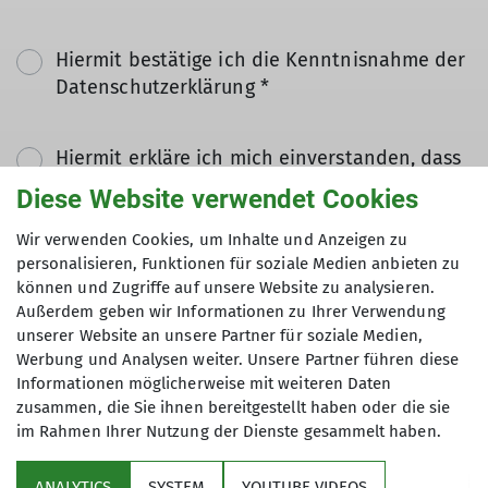
Hiermit bestätige ich die Kenntnisnahme der
Datenschutzerklärung *
Hiermit erkläre ich mich einverstanden, dass
meine in das Kontaktformular eingegebenen
Diese Website verwendet Cookies
Daten elektronisch gesichert und zum Zweck
der Kontaktaufnahme verarbeitet und
Wir verwenden Cookies, um Inhalte und Anzeigen zu
personalisieren, Funktionen für soziale Medien anbieten zu
genutzt werden. Mir ist bekannt, dass ich
können und Zugriffe auf unsere Website zu analysieren.
meine Einwilligung jederzeit wiederrufen
Außerdem geben wir Informationen zu Ihrer Verwendung
kann. *
unserer Website an unsere Partner für soziale Medien,
Werbung und Analysen weiter. Unsere Partner führen diese
Mit (*) markierte Felder
Informationen möglicherweise mit weiteren Daten
Absenden
zusammen, die Sie ihnen bereitgestellt haben oder die sie
sind Pflichtfelder
im Rahmen Ihrer Nutzung der Dienste gesammelt haben.
ANALYTICS
SYSTEM
YOUTUBE VIDEOS