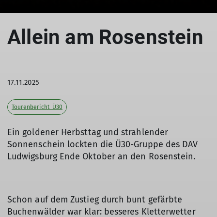
© LB-DAV / Trenc & Wörz
© LB-DAV / Trenc & Wörz
Allein am Rosenstein
17.11.2025
Tourenbericht_Ü30
Ein goldener Herbsttag und strahlender
Sonnenschein lockten die Ü30-Gruppe des DAV
Ludwigsburg Ende Oktober an den Rosenstein.
Schon auf dem Zustieg durch bunt gefärbte
Buchenwälder war klar: besseres Kletterwetter