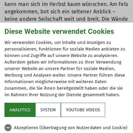
kann man sich im Herbst kaum wünschen. Am Fels
angekommen, bot sich ein seltener Anblick –
keine andere Seilschaft weit und breit. Die Wände
gehörten ganz uns. So konnten die Routen in
Diese Website verwendet Cookies
Ruhe erkundet, die Sonne genossen und die
Kletterschuhe auch mal ausgezogen werden,
Wir verwenden Cookies, um Inhalte und Anzeigen zu
ohne auf die nächste Tour zu achten.
personalisieren, Funktionen für soziale Medien anbieten zu
können und Zugriffe auf unsere Website zu analysieren.
Außerdem geben wir Informationen zu Ihrer Verwendung
unserer Website an unsere Partner für soziale Medien,
Werbung und Analysen weiter. Unsere Partner führen diese
Informationen möglicherweise mit weiteren Daten
zusammen, die Sie ihnen bereitgestellt haben oder die sie
im Rahmen Ihrer Nutzung der Dienste gesammelt haben.
ANALYTICS
SYSTEM
YOUTUBE VIDEOS
Akzeptieren (Übertragung von Nutzerdaten und Cookie)