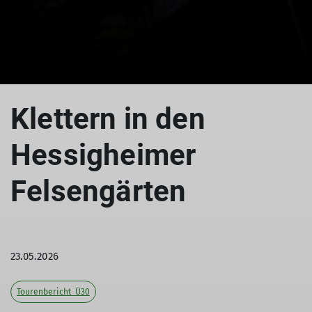
© DAV-LB / Trenc
© DAV-LB / Trenc
Klettern in den
Hessigheimer
Felsengärten
23.05.2026
Tourenbericht_Ü30