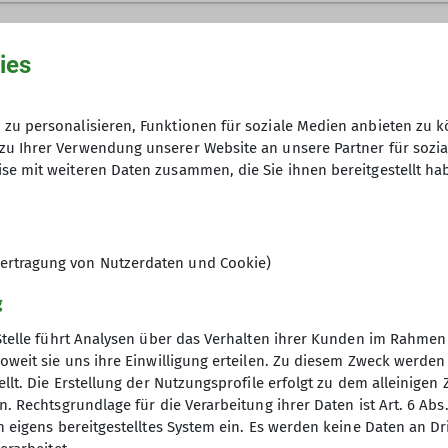
die Sektion betrifft und keiner anderen Gruppe zugeo
ies
Anfrage senden
zu personalisieren, Funktionen für soziale Medien anbieten zu k
zu Ihrer Verwendung unserer Website an unsere Partner für sozi
6
se mit weiteren Daten zusammen, die Sie ihnen bereitgestellt ha
ertragung von Nutzerdaten und Cookie)
g
Stelle führt Analysen über das Verhalten ihrer Kunden im Rahmen
oweit sie uns ihre Einwilligung erteilen. Zu diesem Zweck werde
llt. Die Erstellung der Nutzungsprofile erfolgt zu dem alleinigen 
akt
. Rechtsgrundlage für die Verarbeitung ihrer Daten ist Art. 6 Abs. 
n eigens bereitgestelltes System ein. Es werden keine Daten an D