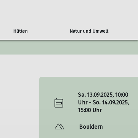
Hütten
Natur und Umwelt
siegel Ludwigsburger Hütte
Hauerseehütte
Mitgliedschaft
Tourenübersicht
Monday-Monkeys
Orchideenweg
r
Mein.Alpenverein
Mitglied werden
Info's zur Mitgliedschaft
Sa. 13.09.2025, 10:00
Uhr - So. 14.09.2025,
15:00 Uhr
Bouldern