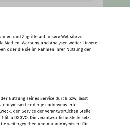
rdnet werden kann.
önnen und Zugriffe auf unsere Website zu
ale Medien, Werbung und Analysen weiter. Unsere
ben oder die sie im Rahmen Ihrer Nutzung der
 der Nutzung seines Service durch bzw. lässt
n anonymisierte oder pseudonymisierte
Sektion Ludwigsburg des
Zweck, den Service der verantwortlichen Stelle
Deutschen Alpenvereins e.V.
1 lit. a DSGVO. Die verantwortliche Stelle setzt
ritte weitergegeben und nur anonymisiert für
Fuchshofstraße 66