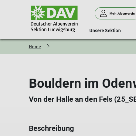
Mein.Alpenverein
Unsere Sektion
Home
Wildobstbiotop
Aktivengruppen
Gesamtes Programm
Service
Sektionsprojekt - Wir für 
Ludwigsburger Hüt
Alpinsportgruppe (ASG)
Download-Center
Ortgruppe Vaihingen (OGV)
Servicecenter
Bouldern im Oden
Gruppe Ü30
Ausrüstungsverleih
WanderFit
Mediothek
Sportabteilung
Von der Halle an den Fels (25
RegioAktiv (RA)
Beschreibung