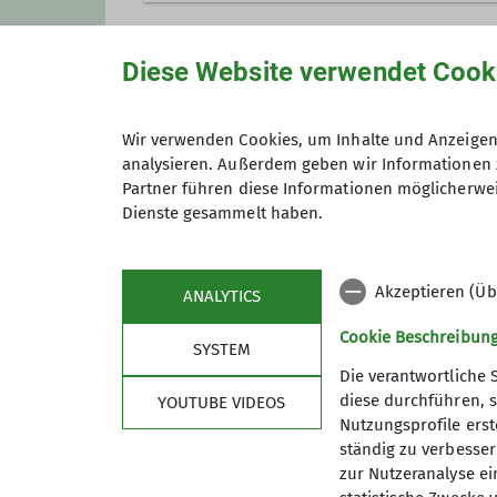
Hier wird alles gesammelt, was 
Diese Website verwendet Cook
Anmeldung
Kontakt aufnehmen
Wir verwenden Cookies, um Inhalte und Anzeigen 
analysieren. Außerdem geben wir Informationen 
Maximale Teilnehmeranzahl
Partner führen diese Informationen möglicherwei
Dienste gesammelt haben.
Akzeptieren (Üb
ANALYTICS
Cookie Beschreibun
SYSTEM
Die verantwortliche 
diese durchführen, s
YOUTUBE VIDEOS
Nutzungsprofile erste
Sektion
Kont
ständig zu verbessern
zur Nutzeranalyse ei
Mitglied werden