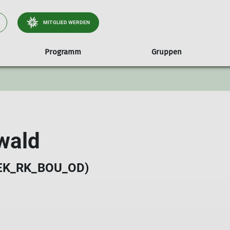
MITGLIED WERDEN
Programm
Gruppen
unseren Wald
te
Jugendgruppen
Treffs & Termine
Hessigheimer Felsengärten
Über uns
Familiengruppen
Kursübersicht
Umweltgüte
Alpenfüchse
Die Sektion
Familiengruppe Marienkäfe
Crazy Climbaz
Vorstand & Beirat
wald
Kletterkobolde
_SEK_RK_BOU_OD)