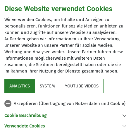
Anmeldung
Um die Freude und Spaß am Bergsport
Diese Website verwendet Cookies
Ämter
nachzugehen sowie die Begeisterung
Anfrage senden
Wir verwenden Cookies, um Inhalte und Anzeigen zu
der Berge mit anderen zu teilen,
Leiter Ortsgruppe Vaihingen (OGV)
personalisieren, Funktionen für soziale Medien anbieten zu
bieten wir für Anfänger und
können und Zugriffe auf unsere Website zu analysieren.
Fortgeschrittene über das ganze Jahr
Maximale Teilnehmeranzahl
Außerdem geben wir Informationen zu Ihrer Verwendung
hinweg eine Vielzahl von
unserer Website an unsere Partner für soziale Medien,
15
verschiedenen Aktivitäten an.
Werbung und Analysen weiter. Unsere Partner führen diese
Hierzu zählen:
Informationen möglicherweise mit weiteren Daten
Skitouren
zusammen, die Sie ihnen bereitgestellt haben oder die sie
im Rahmen Ihrer Nutzung der Dienste gesammelt haben.
Hochtouren
Klettersteig
ANALYTICS
SYSTEM
YOUTUBE VIDEOS
Sport- u. Alpinklettern
Sektion
MTB
Wandern
Akzeptieren (Übertragung von Nutzerdaten und Cookie)
Kontakt
Darüber hinaus legen wir einen
Cookie Beschreibung
großen Wert auf die Aus- und
Verwendete Cookies
Weiterbildungen mit den
Sektion Ludwigsburg des Deutschen Alpenvereins e.V.