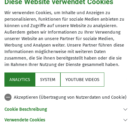
Diese Website verwendet Cookies
Gruppe zugeordnet werden kann.
Anfrage senden
Wir verwenden Cookies, um Inhalte und Anzeigen zu
Kontakt aufnehmen
personalisieren, Funktionen für soziale Medien anbieten zu
können und Zugriffe auf unsere Website zu analysieren.
Maximale Teilnehmeranzahl
Außerdem geben wir Informationen zu Ihrer Verwendung
unserer Website an unsere Partner für soziale Medien,
10
Werbung und Analysen weiter. Unsere Partner führen diese
Informationen möglicherweise mit weiteren Daten
zusammen, die Sie ihnen bereitgestellt haben oder die sie
im Rahmen Ihrer Nutzung der Dienste gesammelt haben.
ANALYTICS
SYSTEM
YOUTUBE VIDEOS
Sektion
Akzeptieren (Übertragung von Nutzerdaten und Cookie)
Kontakt
Cookie Beschreibung
Verwendete Cookies
Sektion Ludwigsburg des Deutschen Alpenvereins e.V.