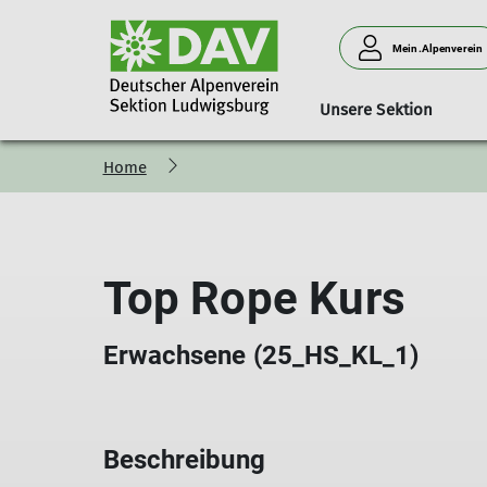
Mein.Alpenverein
Unsere Sektion
Home
Wildobstbiotop
Aktivengruppen
Gesamtes Programm
Service
Sektionsprojekt - Wir für 
Ludwigsburger Hüt
Alpinsportgruppe (ASG)
Download-Center
Ortgruppe Vaihingen (OGV)
Servicecenter
Top Rope Kurs
Gruppe Ü30
Ausrüstungsverleih
WanderFit
Mediothek
Sportabteilung
Erwachsene (25_HS_KL_1)
RegioAktiv (RA)
Beschreibung