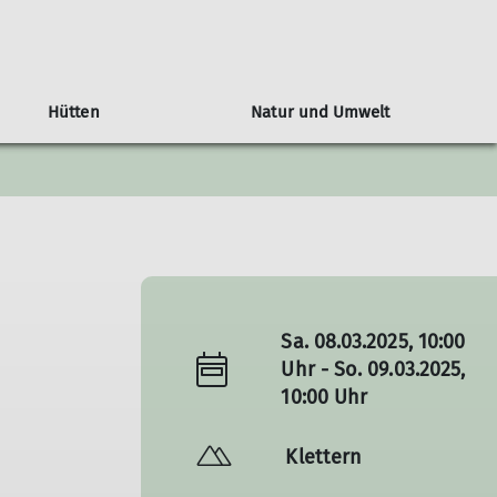
Hütten
Natur und Umwelt
siegel Ludwigsburger Hütte
Hauerseehütte
Mitgliedschaft
Tourenübersicht
Monday-Monkeys
Orchideenweg
r
Mein.Alpenverein
Mitglied werden
Info's zur Mitgliedschaft
Sa. 08.03.2025, 10:00
Uhr - So. 09.03.2025,
10:00 Uhr
Klettern