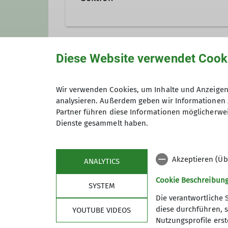
Hier wird alles gesammelt, was 
Diese Website verwendet Cook
Anmeldung
Kontakt aufnehmen
Wir verwenden Cookies, um Inhalte und Anzeigen 
analysieren. Außerdem geben wir Informationen 
Maximale Teilnehmeranzahl
Partner führen diese Informationen möglicherwei
Dienste gesammelt haben.
Akzeptieren (Üb
ANALYTICS
Cookie Beschreibun
SYSTEM
Die verantwortliche 
diese durchführen, s
YOUTUBE VIDEOS
Nutzungsprofile erste