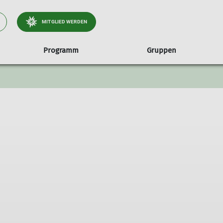
MITGLIED WERDEN
Programm
Gruppen
unseren Wald
te
Jugendgruppen
Treffs & Termine
Hessigheimer Felsengärten
Über uns
Familiengruppen
Kursübersicht
Umweltgüte
Alpenfüchse
Die Sektion
Familiengruppe Marienkäfe
Crazy Climbaz
Vorstand & Beirat
Kletterkobolde