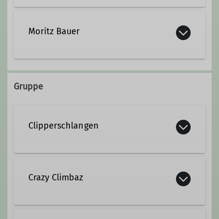
Kontakt aufnehmen
Moritz Bauer
Qualifikationen
Jugendleiter*in
Qualifikationen
Gruppe
Jugendleiter*in
Clipperschlangen
PSA - Persönliche Schutzausrüstung
Jahrgang 2007 oder älter
Crazy Climbaz
Kontakt aufnehmen
Jahrgang 2008-2010