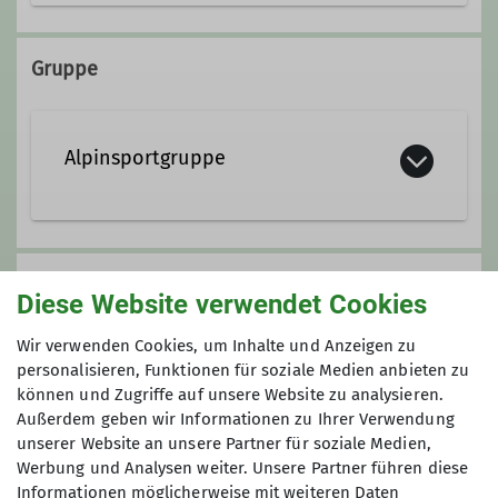
Kontakt aufnehmen
Gruppe
Qualifikationen
Alpinsportgruppe
Trainer*in C Bergwandern
Ihr seid aus der Jugend
Ämter
rausgewachsen und fühlt euch auch
Anmeldung
Diese Website verwendet Cookies
noch nicht zum 'alten Eisen' gehörig?
Wegewart Hauerseehütte
Dann seid ihr bei uns genau richtig!
Anfrage senden
Wir verwenden Cookies, um Inhalte und Anzeigen zu
Bei unseren Ausfahrten ist für jeden
personalisieren, Funktionen für soziale Medien anbieten zu
etwas dabei:
können und Zugriffe auf unsere Website zu analysieren.
Maximale Teilnehmeranzahl
für Anfänger leichte Touren mit wenig
Außerdem geben wir Informationen zu Ihrer Verwendung
Höhenmetern und Tipps von ‚alten
unserer Website an unsere Partner für soziale Medien,
6
Hasen‘
Werbung und Analysen weiter. Unsere Partner führen diese
Informationen möglicherweise mit weiteren Daten
für Genießer immer neue ‚Schmankerl‘