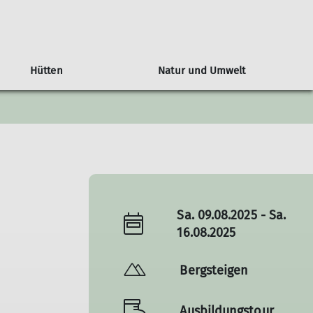
Hütten
Natur und Umwelt
siegel Ludwigsburger Hütte
Hauerseehütte
Mitgliedschaft
Tourenübersicht
Monday-Monkeys
Orchideenweg
r
Mein.Alpenverein
Mitglied werden
Info's zur Mitgliedschaft
Sa. 09.08.2025 - Sa.
16.08.2025
Bergsteigen
Ausbildungstour