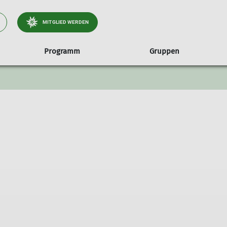
MITGLIED WERDEN
Programm
Gruppen
unseren Wald
te
Jugendgruppen
Treffs & Termine
Hessigheimer Felsengärten
Über uns
Familiengruppen
Kursübersicht
Umweltgüte
Alpenfüchse
Die Sektion
Familiengruppe Marienkäfe
Crazy Climbaz
Vorstand & Beirat
Kletterkobolde