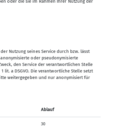
ben oder die sie im Rahmen Ihrer Nutzung der
 der Nutzung seines Service durch bzw. lässt
n anonymisierte oder pseudonymisierte
Sektion Ludwigsburg des
Zweck, den Service der verantwortlichen Stelle
Deutschen Alpenvereins e.V.
1 lit. a DSGVO. Die verantwortliche Stelle setzt
ritte weitergegeben und nur anonymisiert für
Fuchshofstraße 66
71638 Ludwigsburg
Telefon +497141927893
Ablauf
Kontakt
30