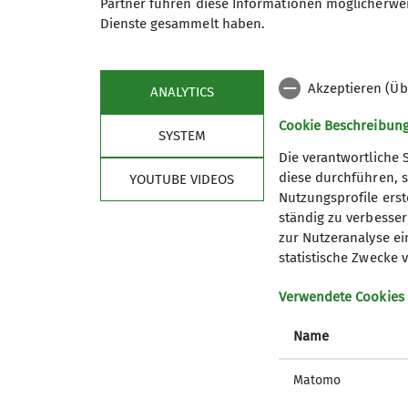
Partner führen diese Informationen möglicherwei
Dienste gesammelt haben.
Akzeptieren (Üb
ANALYTICS
Cookie Beschreibun
SYSTEM
Die verantwortliche 
diese durchführen, s
YOUTUBE VIDEOS
Nutzungsprofile erste
Sektion
Kont
ständig zu verbessern
zur Nutzeranalyse ei
Mitglied werden
statistische Zwecke v
Verwendete Cookies
Name
Matomo