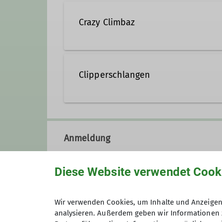
Crazy Climbaz
Jahrgang 2008-2010
Clipperschlangen
Kontakt aufnehmen
Jahrgang 2007 oder älter
Anmeldung
Kontakt aufnehmen
Diese Website verwendet Cook
Preis
Wir verwenden Cookies, um Inhalte und Anzeigen 
analysieren. Außerdem geben wir Informationen 
Maximale Teilnehmeranzahl