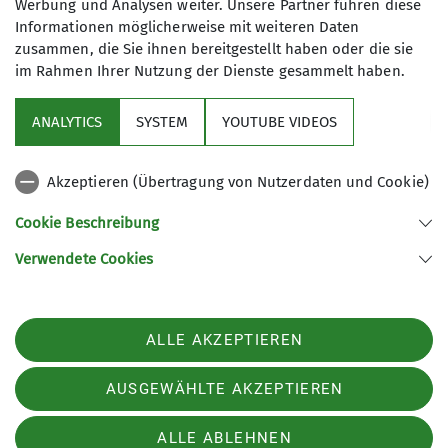
Anfrage senden
Werbung und Analysen weiter. Unsere Partner führen diese
Informationen möglicherweise mit weiteren Daten
zusammen, die Sie ihnen bereitgestellt haben oder die sie
im Rahmen Ihrer Nutzung der Dienste gesammelt haben.
ANALYTICS
SYSTEM
YOUTUBE VIDEOS
Sektion
Akzeptieren (Übertragung von Nutzerdaten und Cookie)
Kontakt
Cookie Beschreibung
Verwendete Cookies
Sektion Ludwigsburg des Deutschen Alpenvereins e.V.
Fuchshofstraße 66
71638 Ludwigsburg
ALLE AKZEPTIEREN
Telefon +497141927893
Kontakt
AUSGEWÄHLTE AKZEPTIEREN
ALLE ABLEHNEN
Impressum
Datenschutz
Datenschutz-Einstellungen