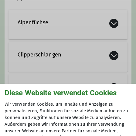
Qualifikationen
Alpenfüchse
Trainer*in C Skibergsteigen
Jugendleiter*in
Jahrgang 2011-2013
Clipperschlangen
Kontakt aufnehmen
Ämter
Details
Jahrgang 2007 oder älter
stellv. Vorsitzender / Ressort Jugend
Crazy Climbaz
Diese Website verwendet Cookies
Kontakt aufnehmen
Wir verwenden Cookies, um Inhalte und Anzeigen zu
Jahrgang 2008-2010
personalisieren, Funktionen für soziale Medien anbieten zu
können und Zugriffe auf unsere Website zu analysieren.
Anmeldung
Außerdem geben wir Informationen zu Ihrer Verwendung
Kontakt aufnehmen
unserer Website an unsere Partner für soziale Medien,