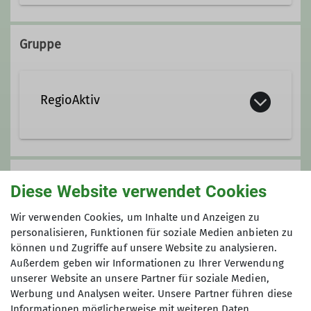
Kontakt aufnehmen
Gruppe
Qualifikationen
RegioAktiv
Wanderleiter*in
RegioAktiv - Aktiv in unserer
Ämter
Anmeldung
Region
Diese Website verwendet Cookies
Leiter Gruppe RegioAktiv
Erlebnistouren, kultur- und
Anfrage senden
Wir verwenden Cookies, um Inhalte und Anzeigen zu
historische Führungen,
Projektleiter Klimaschutz &
personalisieren, Funktionen für soziale Medien anbieten zu
naturkundliche Wanderungen,
Klimaneutralität
können und Zugriffe auf unsere Website zu analysieren.
Maximale Teilnehmeranzahl
Waldbaden und
Außerdem geben wir Informationen zu Ihrer Verwendung
unserer Website an unsere Partner für soziale Medien,
Natur-/Umweltprojekte.
15
Werbung und Analysen weiter. Unsere Partner führen diese
Informationen möglicherweise mit weiteren Daten