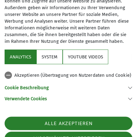
können und Zugriffe auf unsere Website zu analysieren.
Fortgeschrittene über das ganze Jahr
Maximale Teilnehmeranzahl
Außerdem geben wir Informationen zu Ihrer Verwendung
hinweg eine Vielzahl von
unserer Website an unsere Partner für soziale Medien,
6
verschiedenen Aktivitäten an.
Werbung und Analysen weiter. Unsere Partner führen diese
Hierzu zählen:
Informationen möglicherweise mit weiteren Daten
Skitouren
zusammen, die Sie ihnen bereitgestellt haben oder die sie
im Rahmen Ihrer Nutzung der Dienste gesammelt haben.
Hochtouren
Klettersteig
ANALYTICS
SYSTEM
YOUTUBE VIDEOS
Sport- u. Alpinklettern
Sektion
MTB
Wandern
Akzeptieren (Übertragung von Nutzerdaten und Cookie)
Kontakt
Darüber hinaus legen wir einen
Cookie Beschreibung
großen Wert auf die Aus- und
Verwendete Cookies
Weiterbildungen mit den
Sektion Ludwigsburg des Deutschen Alpenvereins e.V.
Schwerpunkten Klettern, Eis- und
Fuchshofstraße 66
Skitour.
71638 Ludwigsburg
Familienausfahrten zum Klettern,
ALLE AKZEPTIEREN
Telefon +497141927893
Wandern und Schlittenfahren runden
Kontakt