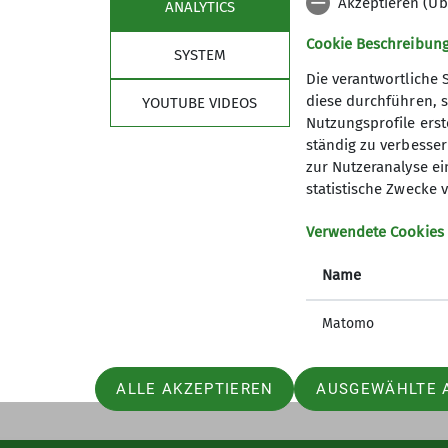
Akzeptieren (Üb
ANALYTICS
Cookie Beschreibun
SYSTEM
Die verantwortliche 
diese durchführen, s
YOUTUBE VIDEOS
Nutzungsprofile erste
Sektion
Kont
ständig zu verbessern
zur Nutzeranalyse ei
Mitglied werden
statistische Zwecke v
Verwendete Cookies
Name
Matomo
ALLE AKZEPTIEREN
AUSGEWÄHLTE 