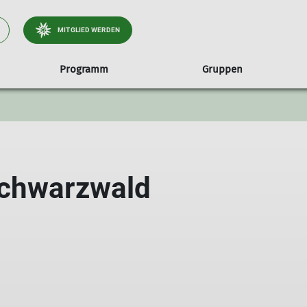
MITGLIED WERDEN
Programm
Gruppen
unseren Wald
te
Jugendgruppen
Treffs & Termine
Hessigheimer Felsengärten
Über uns
Familiengruppen
Kursübersicht
Umweltgüte
Alpenfüchse
Die Sektion
Familiengruppe Marienkäfe
Crazy Climbaz
Vorstand & Beirat
schwarzwald
Kletterkobolde