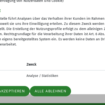
ertragung von Nutzerdaten und Cookie)
g
Stelle führt Analysen über das Verhalten ihrer Kunden im Rahmen
oweit sie uns ihre Einwilligung erteilen. Zu diesem Zweck werde
llt. Die Erstellung der Nutzungsprofile erfolgt zu dem alleinigen 
akt
. Rechtsgrundlage für die Verarbeitung ihrer Daten ist Art. 6 Abs. 
n eigens bereitgestelltes System ein. Es werden keine Daten an D
erarbeitet.
Zweck
Analyse / Statistiken
AKZEPTIEREN
ALLE ABLEHNEN