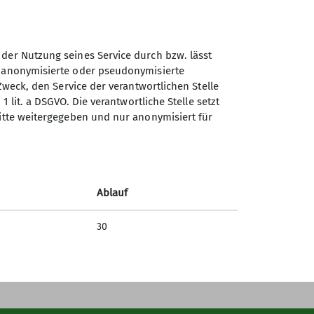
 der Nutzung seines Service durch bzw. lässt
n anonymisierte oder pseudonymisierte
Sektion Ludwigsburg des
Zweck, den Service der verantwortlichen Stelle
Deutschen Alpenvereins e.V.
1 lit. a DSGVO. Die verantwortliche Stelle setzt
ritte weitergegeben und nur anonymisiert für
Fuchshofstraße 66
71638 Ludwigsburg
Telefon +497141927893
Ablauf
Kontakt
30