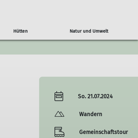
Hütten
Natur und Umwelt
siegel Ludwigsburger Hütte
Hauerseehütte
Mitgliedschaft
Tourenübersicht
Monday-Monkeys
Orchideenweg
r
Mein.Alpenverein
Mitglied werden
Info's zur Mitgliedschaft
So. 21.07.2024
Wandern
Gemeinschaftstour