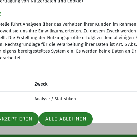
ertragung von Nutzerdaten und Cookie)
g
Stelle führt Analysen über das Verhalten ihrer Kunden im Rahmen
oweit sie uns ihre Einwilligung erteilen. Zu diesem Zweck werde
llt. Die Erstellung der Nutzungsprofile erfolgt zu dem alleinigen 
akt
. Rechtsgrundlage für die Verarbeitung ihrer Daten ist Art. 6 Abs. 
n eigens bereitgestelltes System ein. Es werden keine Daten an D
erarbeitet.
Zweck
Analyse / Statistiken
AKZEPTIEREN
ALLE ABLEHNEN