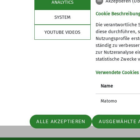
Akzeptieren (Üb
ANALYTICS
Cookie Beschreibun
SYSTEM
Die verantwortliche 
diese durchführen, s
YOUTUBE VIDEOS
Nutzungsprofile erste
Sektion
Kont
ständig zu verbessern
zur Nutzeranalyse ei
Mitglied werden
statistische Zwecke v
Verwendete Cookies
Name
Matomo
ALLE AKZEPTIEREN
AUSGEWÄHLTE 