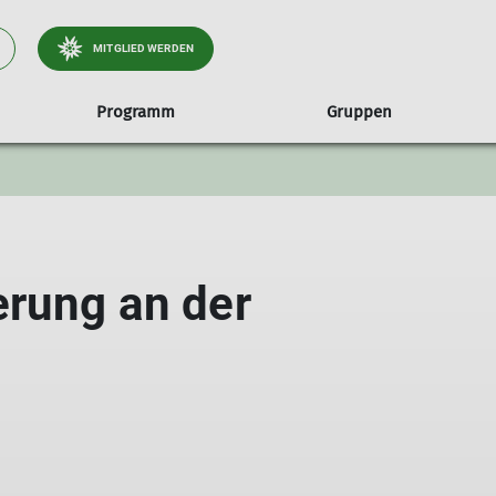
MITGLIED WERDEN
Programm
Gruppen
unseren Wald
te
Jugendgruppen
Treffs & Termine
Hessigheimer Felsengärten
Über uns
Familiengruppen
Kursübersicht
Umweltgüte
Alpenfüchse
Die Sektion
Familiengruppe Marienkäfe
Crazy Climbaz
Vorstand & Beirat
rung an der
Kletterkobolde