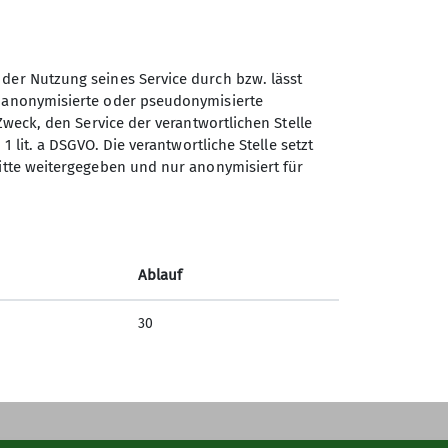
 der Nutzung seines Service durch bzw. lässt
n anonymisierte oder pseudonymisierte
Sektion Ludwigsburg des
Zweck, den Service der verantwortlichen Stelle
Deutschen Alpenvereins e.V.
1 lit. a DSGVO. Die verantwortliche Stelle setzt
ritte weitergegeben und nur anonymisiert für
Fuchshofstraße 66
71638 Ludwigsburg
Telefon +497141927893
Ablauf
Kontakt
30