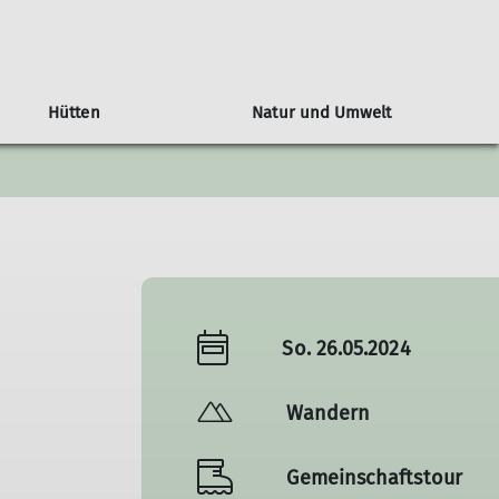
Hütten
Natur und Umwelt
siegel Ludwigsburger Hütte
Hauerseehütte
Mitgliedschaft
Tourenübersicht
Monday-Monkeys
Orchideenweg
r
Mein.Alpenverein
Mitglied werden
Info's zur Mitgliedschaft
So. 26.05.2024
Wandern
Gemeinschaftstour