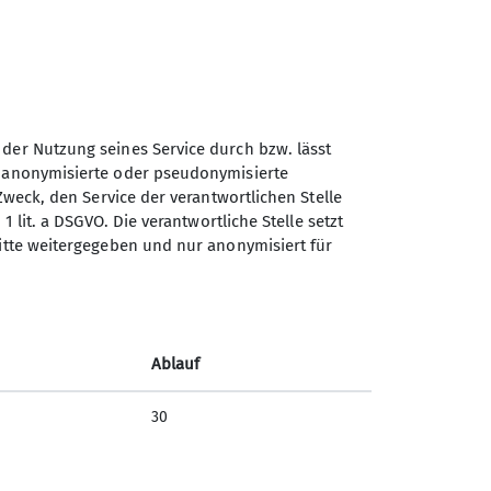
 der Nutzung seines Service durch bzw. lässt
n anonymisierte oder pseudonymisierte
Sektion Ludwigsburg des
Zweck, den Service der verantwortlichen Stelle
Deutschen Alpenvereins e.V.
1 lit. a DSGVO. Die verantwortliche Stelle setzt
ritte weitergegeben und nur anonymisiert für
Fuchshofstraße 66
71638 Ludwigsburg
Telefon +497141927893
Ablauf
Kontakt
30