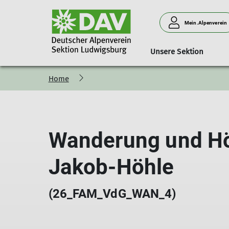
Mein.Alpenverein
Unsere Sektion
Home
Wildobstbiotop
Aktivengruppen
Gesamtes Programm
Service
Sektionsprojekt - Wir für 
Ludwigsburger Hüt
Alpinsportgruppe (ASG)
Download-Center
Ortgruppe Vaihingen (OGV)
Servicecenter
Wanderung und Hö
Gruppe Ü30
Ausrüstungsverleih
WanderFit
Mediothek
Sportabteilung
Jakob-Höhle
RegioAktiv (RA)
(26_FAM_VdG_WAN_4)