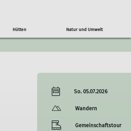
Hütten
Natur und Umwelt
siegel Ludwigsburger Hütte
Hauerseehütte
Mitgliedschaft
Tourenübersicht
Monday-Monkeys
Orchideenweg
r
Mein.Alpenverein
Mitglied werden
Info's zur Mitgliedschaft
So. 05.07.2026
Wandern
Gemeinschaftstour