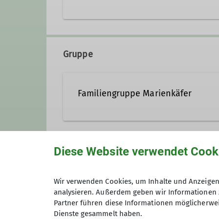
Kontakt aufnehmen
Gruppe
Ämter
Familiengruppe Marienkäfer
Leiter Familiengruppe
Familien mit Kindern von 5-11 Ja
Diese Website verwendet Cook
Anmeldung
Kontakt aufnehmen
Wir verwenden Cookies, um Inhalte und Anzeigen 
Details
analysieren. Außerdem geben wir Informationen 
Maximale Teilnehmeranzahl
Partner führen diese Informationen möglicherwei
Dienste gesammelt haben.