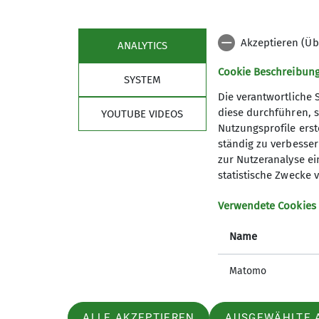
Akzeptieren (Üb
ANALYTICS
Cookie Beschreibun
SYSTEM
Die verantwortliche 
diese durchführen, s
YOUTUBE VIDEOS
Nutzungsprofile erste
Sektion
Kont
ständig zu verbessern
zur Nutzeranalyse ei
Mitglied werden
statistische Zwecke v
Verwendete Cookies
Name
Matomo
ALLE AKZEPTIEREN
AUSGEWÄHLTE 