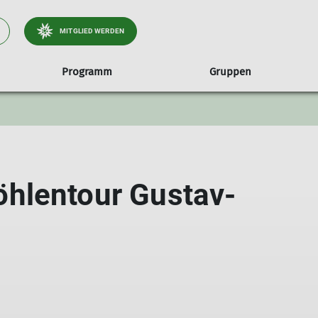
MITGLIED WERDEN
Programm
Gruppen
unseren Wald
te
Jugendgruppen
Treffs & Termine
Hessigheimer Felsengärten
Über uns
Familiengruppen
Kursübersicht
Umweltgüte
Alpenfüchse
Die Sektion
Familiengruppe Marienkäfe
Crazy Climbaz
Vorstand & Beirat
hlentour Gustav-
Kletterkobolde