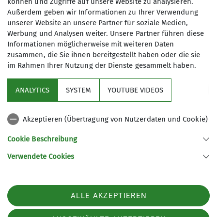
können und Zugriffe auf unsere Website zu analysieren.
rausgewachsen und fühlt euch auch
Anmeldung
Außerdem geben wir Informationen zu Ihrer Verwendung
noch nicht zum 'alten Eisen' gehörig?
Ämter
unserer Website an unsere Partner für soziale Medien,
Dann seid ihr bei uns genau richtig!
Anfrage senden
Werbung und Analysen weiter. Unsere Partner führen diese
Bei unseren Ausfahrten ist für jeden
Informationen möglicherweise mit weiteren Daten
stellv. Vorsitzender / Ressort
etwas dabei:
Digitalisierung
zusammen, die Sie ihnen bereitgestellt haben oder die sie
für Anfänger leichte Touren mit wenig
im Rahmen Ihrer Nutzung der Dienste gesammelt haben.
Höhenmetern und Tipps von ‚alten
Leiter Alpinsportgruppe (ASG)
Hasen‘
ANALYTICS
SYSTEM
YOUTUBE VIDEOS
für Genießer immer neue ‚Schmankerl‘
Sektion
für Ambitionierten entsprechende
Akzeptieren (Übertragung von Nutzerdaten und Cookie)
Herausforderungen.
Kontakt
Cookie Beschreibung
Unsere Schwerpunkte liegen im
Winter bei Skitouren und im Sommer
Verwendete Cookies
Sektion Ludwigsburg des Deutschen Alpenvereins e.V.
beim Klettern.
Fuchshofstraße 66
Desweiteren findet man uns auf dem
71638 Ludwigsburg
MTB oder mit dem SUP unterwegs.
ALLE AKZEPTIEREN
Telefon +497141927893
Bei unseren Treffs üben wir dafür
Kontakt