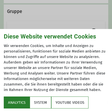
Kontakt aufnehmen
Gruppe
Qualifikationen
Alpinsportgruppe
Diese Website verwendet Cookies
Trainer*in B Skihochtour
Wir verwenden Cookies, um Inhalte und Anzeigen zu
Trainer*in C Skibergsteigen
Ihr seid aus der Jugend
personalisieren, Funktionen für soziale Medien anbieten zu
können und Zugriffe auf unsere Website zu analysieren.
rausgewachsen und fühlt euch auch
Anmeldung
Außerdem geben wir Informationen zu Ihrer Verwendung
noch nicht zum 'alten Eisen' gehörig?
Ämter
unserer Website an unsere Partner für soziale Medien,
Dann seid ihr bei uns genau richtig!
Anfrage senden
Werbung und Analysen weiter. Unsere Partner führen diese
Bei unseren Ausfahrten ist für jeden
Informationen möglicherweise mit weiteren Daten
stellv. Vorsitzender / Ressort
etwas dabei:
Digitalisierung
zusammen, die Sie ihnen bereitgestellt haben oder die sie
für Anfänger leichte Touren mit wenig
im Rahmen Ihrer Nutzung der Dienste gesammelt haben.
Höhenmetern und Tipps von ‚alten
Leiter Alpinsportgruppe (ASG)
Hasen‘
ANALYTICS
SYSTEM
YOUTUBE VIDEOS
für Genießer immer neue ‚Schmankerl‘
Sektion