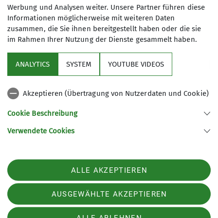
Werbung und Analysen weiter. Unsere Partner führen diese
Hier wird alles gesammelt, was die
Informationen möglicherweise mit weiteren Daten
zusammen, die Sie ihnen bereitgestellt haben oder die sie
Sektion betrifft und keiner anderen
im Rahmen Ihrer Nutzung der Dienste gesammelt haben.
Gruppe zugeordnet werden kann.
ANALYTICS
SYSTEM
YOUTUBE VIDEOS
Kontakt aufnehmen
Sektion
Akzeptieren (Übertragung von Nutzerdaten und Cookie)
Kontakt
Cookie Beschreibung
Verwendete Cookies
Sektion Ludwigsburg des Deutschen Alpenvereins e.V.
Fuchshofstraße 66
71638 Ludwigsburg
ALLE AKZEPTIEREN
Telefon +497141927893
Kontakt
AUSGEWÄHLTE AKZEPTIEREN
ALLE ABLEHNEN