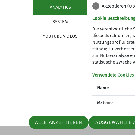
Akzeptieren (Üb
ANALYTICS
Cookie Beschreibun
SYSTEM
Die verantwortliche 
diese durchführen, s
YOUTUBE VIDEOS
Nutzungsprofile erste
Sektion
Kont
ständig zu verbessern
zur Nutzeranalyse ei
Mitglied werden
statistische Zwecke v
Verwendete Cookies
Name
Matomo
ALLE AKZEPTIEREN
AUSGEWÄHLTE 