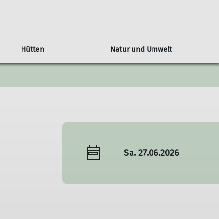
Hütten
Natur und Umwelt
siegel Ludwigsburger Hütte
Hauerseehütte
Mitgliedschaft
Tourenübersicht
Monday-Monkeys
Orchideenweg
r
Mein.Alpenverein
Mitglied werden
Info's zur Mitgliedschaft
Sa. 27.06.2026