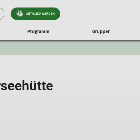
MITGLIED WERDEN
Programm
Gruppen
unseren Wald
te
Jugendgruppen
Treffs & Termine
Hessigheimer Felsengärten
Über uns
Familiengruppen
Kursübersicht
Umweltgüte
Alpenfüchse
Die Sektion
Familiengruppe Marienkäfe
Crazy Climbaz
Vorstand & Beirat
rseehütte
Kletterkobolde