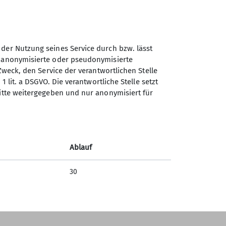
 der Nutzung seines Service durch bzw. lässt
n anonymisierte oder pseudonymisierte
Sektion Ludwigsburg des
Zweck, den Service der verantwortlichen Stelle
Deutschen Alpenvereins e.V.
1 lit. a DSGVO. Die verantwortliche Stelle setzt
ritte weitergegeben und nur anonymisiert für
Fuchshofstraße 66
71638 Ludwigsburg
Telefon +497141927893
Ablauf
Kontakt
30