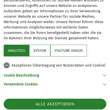
personalisieren, Funktionen für soziale Medien anbieten zu
Anreisehinweis
können und Zugriffe auf unsere Website zu analysieren.
Außerdem geben wir Informationen zu Ihrer Verwendung
Bitte am Wanderparkplatz parken und den
unserer Website an unsere Partner für soziale Medien,
Rest zu Fuss hinlaufen.
Werbung und Analysen weiter. Unsere Partner führen diese
Informationen möglicherweise mit weiteren Daten
zusammen, die Sie ihnen bereitgestellt haben oder die sie
im Rahmen Ihrer Nutzung der Dienste gesammelt haben.
ANALYTICS
SYSTEM
YOUTUBE VIDEOS
Sektion
Akzeptieren (Übertragung von Nutzerdaten und Cookie)
Kontakt
Cookie Beschreibung
Verwendete Cookies
Sektion Ludwigsburg des Deutschen Alpenvereins e.V.
Fuchshofstraße 66
71638 Ludwigsburg
ALLE AKZEPTIEREN
Telefon +497141927893