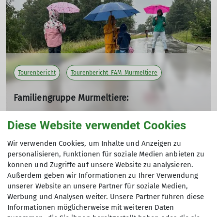
Tourenbericht
Tourenbericht_FAM_Murmeltiere
Familiengruppe Murmeltiere:
Ein schönes, verregnetes Wochenende in Kornau
Diese Website verwendet Cookies
16.09.2025
Andere Themen
Vom 25. bis 27. Juli verbrachten drei Familien der DAV-
Wir verwenden Cookies, um Inhalte und Anzeigen zu
Familiengruppe Murmeltiere mit jeweils zwei Kindern ein
personalisieren, Funktionen für soziale Medien anbieten zu
gemeinsames Wochenende in der Jugendherberge
Tour_ASG
Tourenbericht
Tourenbericht_ASG
können und Zugriffe auf unsere Website zu analysieren.
Kornau bei Oberstdorf. Insgesamt nahmen sechs
Außerdem geben wir Informationen zu Ihrer Verwendung
Erwachsene und sechs Kinder im Alter von 1 bis 5 Jahren
Tourenbericht_FAM_Zauneidechsen
Tourenbericht_Jugend
unserer Website an unsere Partner für soziale Medien,
teil.
Werbung und Analysen weiter. Unsere Partner führen diese
Tourenbericht_OGV
Tourenbericht_WanderFit
Informationen möglicherweise mit weiteren Daten
Trotz des Regenwetters war es ein gelungenes