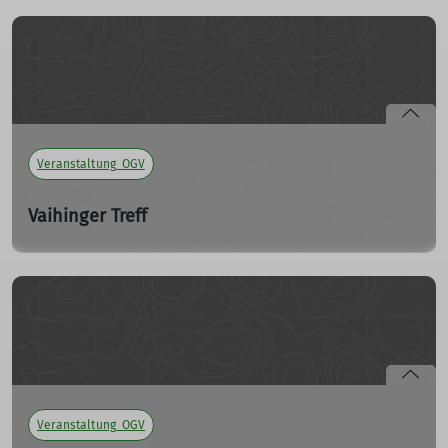
Skitourenplanung über Tourenportale
mehr erfahren
Veranstaltung_OGV
Vaihinger Treff
Do. 11.01.2024
Praktische Suche mit LVS Geräten. Bitte bringt Eure
Geräte mit.
mehr erfahren
Veranstaltung_OGV