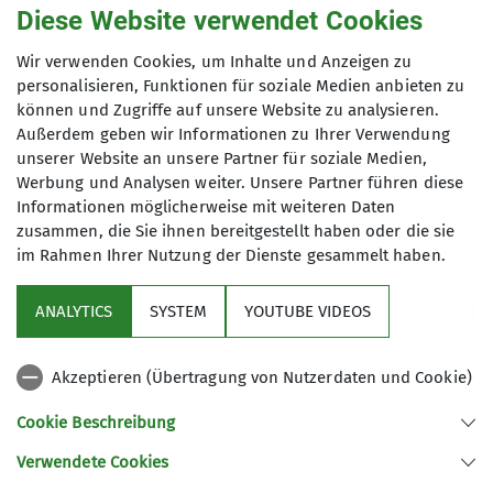
Ausbildungsinhalte weitergegeben, Touren geplant und
Diese Website verwendet Cookies
Veranstaltung_ASG
Veranstaltung_FAM_Marienkäfer
Bilder von unternommenen Touren gezeigt.
Interessenten sind gerne Willkommen!
Veranstaltung_FAM_Murmeltiere
Wir verwenden Cookies, um Inhalte und Anzeigen zu
personalisieren, Funktionen für soziale Medien anbieten zu
Veranstaltung_FAM_Zauneidechsen
Veranstaltung_Jugernd
können und Zugriffe auf unsere Website zu analysieren.
mehr erfahren
Außerdem geben wir Informationen zu Ihrer Verwendung
Veranstaltung_OGV
Veranstaltung_RegioAktiv
unserer Website an unsere Partner für soziale Medien,
Werbung und Analysen weiter. Unsere Partner führen diese
Veranstaltung_Sektion
Veranstaltung_Sportgruppe
Informationen möglicherweise mit weiteren Daten
zusammen, die Sie ihnen bereitgestellt haben oder die sie
Vorstand
im Rahmen Ihrer Nutzung der Dienste gesammelt haben.
ANALYTICS
SYSTEM
YOUTUBE VIDEOS
Sektion
Akzeptieren (Übertragung von Nutzerdaten und Cookie)
Kontakt
Cookie Beschreibung
Verwendete Cookies
Sektion Ludwigsburg des Deutschen Alpenvereins e.V.