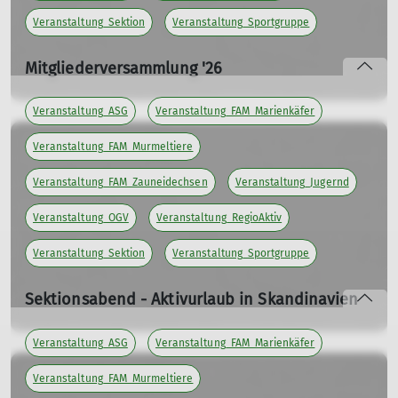
Veranstaltung_Sektion
Veranstaltung_Sportgruppe
Mitgliederversammlung '26
Sa. 10.10.2026 19:00 Uhr
Veranstaltung_ASG
Veranstaltung_FAM_Marienkäfer
Einladung zu unserer jährlichen Mitgliederversammlung
Veranstaltung_FAM_Murmeltiere
mehr erfahren
Veranstaltung_FAM_Zauneidechsen
Veranstaltung_Jugernd
Veranstaltung_OGV
Veranstaltung_RegioAktiv
Veranstaltung_Sektion
Veranstaltung_Sportgruppe
Sektionsabend - Aktivurlaub in Skandinavien
Do. 05.11.2026 19:30 Uhr
Veranstaltung_ASG
Veranstaltung_FAM_Marienkäfer
Skandinavienabend:
Veranstaltung_FAM_Murmeltiere
in Skandinavien mit dem Seekajak unterweg